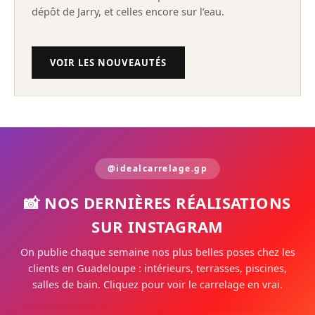
dépôt de Jarry, et celles encore sur l’eau.
VOIR LES NOUVEAUTÉS
@idealcarrelage.gp
📸 NOS DERNIÈRES RÉALISATIONS
SUR INSTAGRAM
On publie chaque semaine nos plus belles poses chez les
clients en Guadeloupe : intérieurs, terrasses, piscines,
salles de bain. Cliquez pour voir le carrelage en vrai.