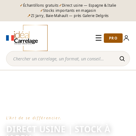
✓
Échantillons gratuits
✓
Direct usine — Espagne & Italie
✓
Stocks importants en magasin
📍
ZI Jarry, Baie-Mahault — près Galerie Delgrès
☰
PRO
Par pièce
Carrelage sol
Carrelage mural
Piscine & spa
Extéri
▼
▼
▼
L’Art de se différencier.
DIRECT USINE | STOCK À