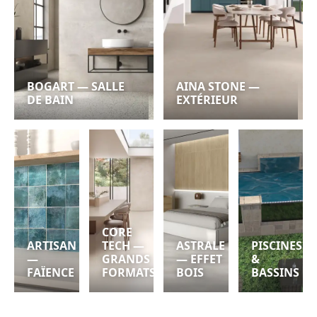
BOGART — SALLE
AINA STONE —
DE BAIN
EXTÉRIEUR
CORE
ARTISAN
TECH —
ASTRALE
PISCINES
—
GRANDS
— EFFET
&
FAÏENCE
FORMATS
BOIS
BASSINS