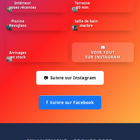
Intérieur
Terrasse
poses récentes
20 mm
Piscine
Salle de bain
Reviglass
marbre
📷
VOIR TOUT
Arrivages
SUR INSTAGRAM
en stock
📷 Suivre sur Instagram
f Suivre sur Facebook