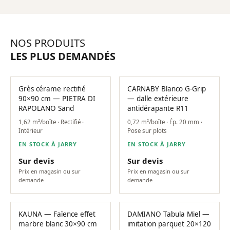
NOS PRODUITS
LES PLUS DEMANDÉS
Grès cérame rectifié
CARNABY Blanco G-Grip
90×90 cm — PIETRA DI
— dalle extérieure
RAPOLANO Sand
antidérapante R11
1,62 m²/boîte · Rectifié ·
0,72 m²/boîte · Ép. 20 mm ·
Intérieur
Pose sur plots
EN STOCK À JARRY
EN STOCK À JARRY
Sur devis
Sur devis
Prix en magasin ou sur
Prix en magasin ou sur
demande
demande
KAUNA — Faïence effet
DAMIANO Tabula Miel —
marbre blanc 30×90 cm
imitation parquet 20×120